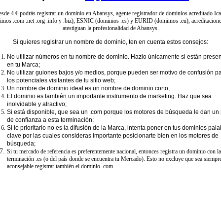
sde 4 € podrás registrar un dominio en Abansys, agente registrador de dominios acreditado Ic
nios .com .net .org .info y .biz), ESNIC (dominios .es) y EURID (dominios .eu), acreditacion
atestiguan la profesionalidad de Abansys.
Si quieres registrar un nombre de dominio, ten en cuenta estos consejos:
No utilizar números en tu nombre de dominio. Hazlo únicamente si están prese
en tu Marca;
No utilizar guiones bajos y/o medios, porque pueden ser motivo de confusión p
los potenciales visitantes de tu sitio web;
Un nombre de dominio ideal es un nombre de dominio corto;
El dominio es también un importante instrumento de marketing. Haz que sea
inolvidable y atractivo;
Si está disponible, que sea un .com porque los motores de búsqueda le dan un 
de confianza a esta terminación;
Si lo prioritario no es la difusión de la Marca, intenta poner en tus dominios pal
clave por las cuales consideras importante posicionarte bien en los motores de
búsqueda;
Si tu mercado de referencia es preferentemente nacional, entonces registra un dominio con la
terminación .es (o del país donde se encuentra tu Mercado). Esto no excluye que sea siempr
aconsejable registrar también el dominio .com