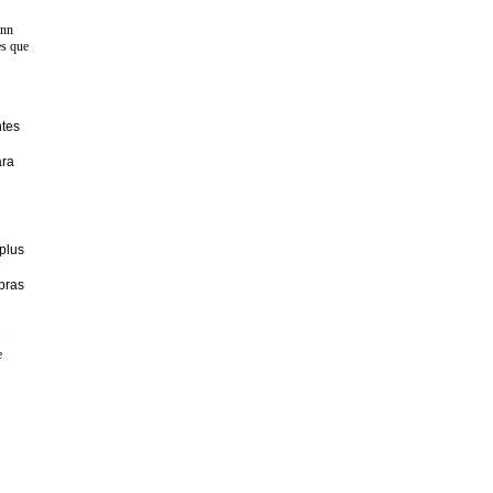
ann
es que
ntes
ara
plus
abras
e